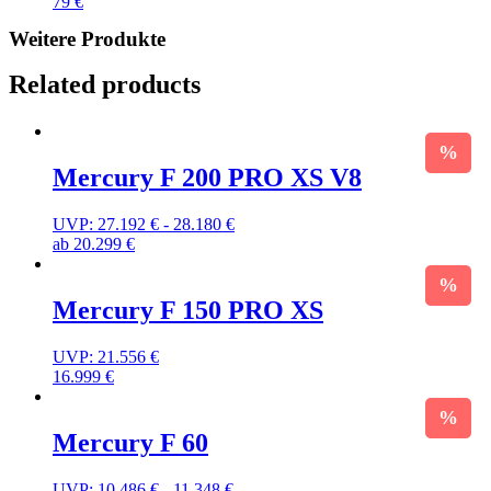
79
€
Weitere Produkte
Related products
Mercury F 200 PRO XS V8
UVP:
27.192
€
-
28.180
€
ab
20.299
€
Mercury F 150 PRO XS
UVP:
21.556
€
16.999
€
Mercury F 60
UVP:
10.486
€
-
11.348
€