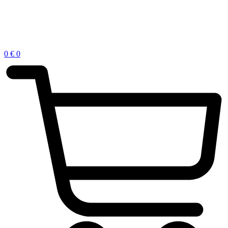
0
€
0