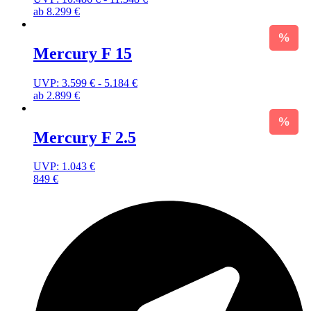
ab
8.299
€
Mercury F 15
UVP:
3.599
€
-
5.184
€
ab
2.899
€
Mercury F 2.5
UVP:
1.043
€
849
€