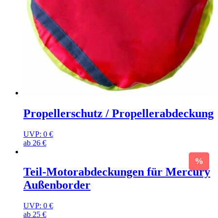
Propellerschutz / Propellerabdeckung
UVP:
0
€
ab
26
€
Teil-Motorabdeckungen für Mercury
Außenborder
UVP:
0
€
ab
25
€